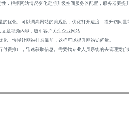
定性，根据网站情况变化定期升级空间服务器配置，服务器要提
质量的优化。可以调高网站的美观度，优化打开速度，提升访问量
相关文章视频内容，吸引客户关注企业网站
词优化，慢慢让网站排名靠前，这样可以提升网站访问量。
进行付费推广，迅速获取信息。需要找专业人员系统的去管理竞价
用云虚拟主机吗
翱思网络|新网站
随
着
云
计
算
应
用
的
不
断
发
展
和
入
，
出
现
一
种
型
的
主
机
即
云
虚
拟
主
机
相
比
传
统
虚
拟
主
机
，
云
虚
拟
主
机
在
效
用
显
然
更
具
优
，
因
此
逐
成
为
了
市
场
新
宠
很
多
新
手
站
长
可
能
对
此
还
不
太
了
解
，
设
网
站
选
择
虚
拟
主
机
、
云
虚
拟
主
机
哪
个
呢
？
网
站
服
务
器
有
必
要
使
用
云
虚
拟
主
吗
？
本
文
翱
思
网
络
就
带
大
家
来
分
析
一
下
o
，
渐