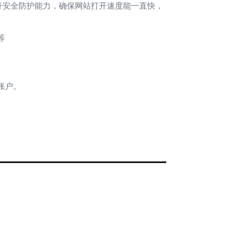
升安全防护能力，确保网站打开速度能一直快，
等
账户。
度过沙盒期需要多久时间
沙
盒
期
G
o
o
gl
e
沙
盒
，
全
称
为
S
a
b
x-
沙
盒
应
）
可
以
解
为
考
核
期
其
实
，
百
度
并
不
存
百
度
沙
盒
的
说
法
，
但
是
有
之
为"
建
信
任
期"
的
法
，
正
对
于
新
网
站
会
实
行
考
核
。
果
新
网
站
被
信
任
，
那
么
站
也
会
被
度
收
录
。
但
是
在
沙
盒
期
间
。
不
同
的
新
网
站
在
线
后
考
核
通
过
时
间
不
限
有
的
时
间
比
较
短
。
这
主
要
是
根
据
网
站
的
各
自
情
况
来
定
的
理
说