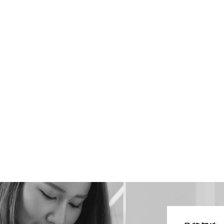
新
势
是
深
上
建
机
技术资讯
LEARN MORE