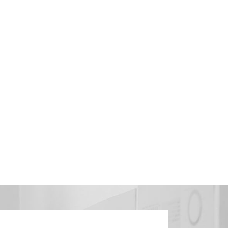
效
立
百
n
d
称
网
，
（
在
如
上
。