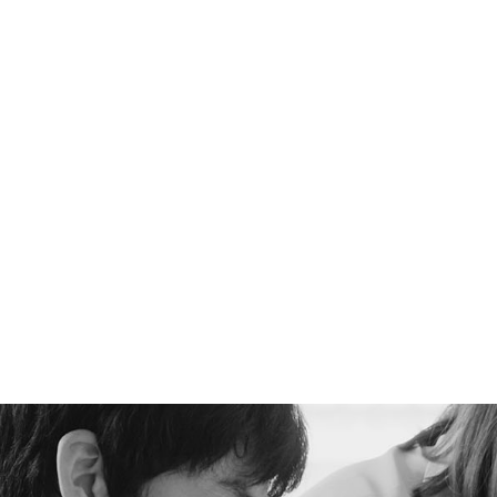
。
。
好
。
技术资讯
LEARN MORE