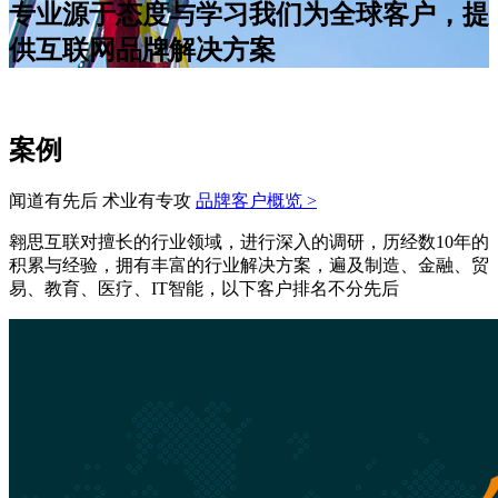
专业源于态度与学习
我们为全球客户，提
供互联网品牌解决方案
案例
闻道有先后 术业有专攻
品牌客户概览 >
翱思互联对擅长的行业领域，进行深入的调研，历经数10年的
积累与经验，拥有丰富的行业解决方案，遍及制造、金融、贸
易、教育、医疗、IT智能，以下客户排名不分先后